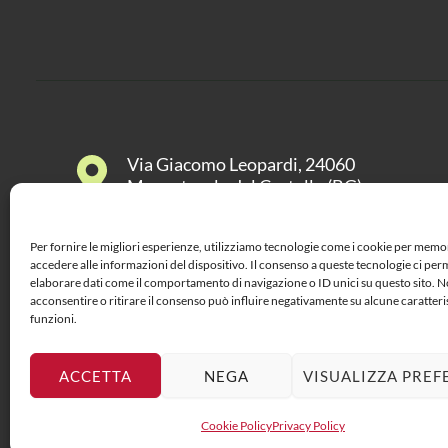
Via Giacomo Leopardi, 24060
Monasterolo del Castello (BG)
HOME
COSA F
Per fornire le migliori esperienze, utilizziamo tecnologie come i cookie per memo
accedere alle informazioni del dispositivo. Il consenso a queste tecnologie ci per
elaborare dati come il comportamento di navigazione o ID unici su questo sito. 
acconsentire o ritirare il consenso può influire negativamente su alcune caratteri
funzioni.
Copyright © 2026 -
P.IVA di Gonzalez Pardo Jacquelinn
ACCETTA
NEGA
VISUALIZZA PREF
A.S.D Grino Valley P.IVA: 04560060164
Cookie Policy
Privacy Policy
Sito realizzato con
da
art-p.it