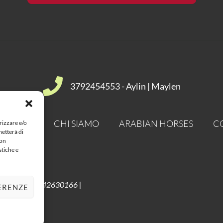
3792454553 - Aylin | Maylen
ACCIAMO
CHI SIAMO
ARABIAN HORSES
C
rizzare e/o
metterà di
Non
stiche e
e Marlene: 03842630166 |
ERENZE