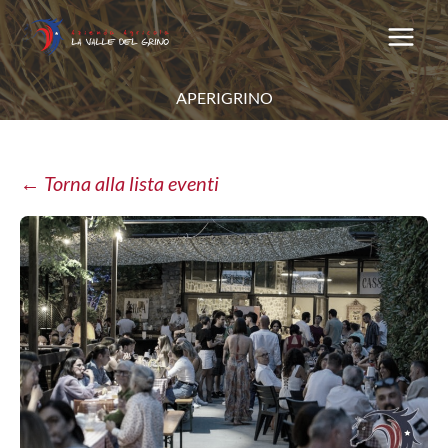
Vai
al
contenuto
APERIGRINO
← Torna alla lista eventi