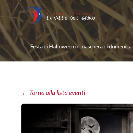
Vai
al
contenuto
Festa di Halloween in maschera di domenica
← Torna alla lista eventi