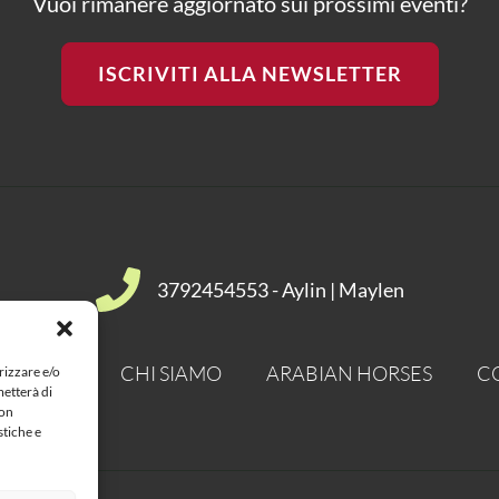
Vuoi rimanere aggiornato sui prossimi eventi?
ISCRIVITI ALLA NEWSLETTER
3792454553 - Aylin | Maylen
ACCIAMO
CHI SIAMO
ARABIAN HORSES
C
rizzare e/o
metterà di
Non
stiche e