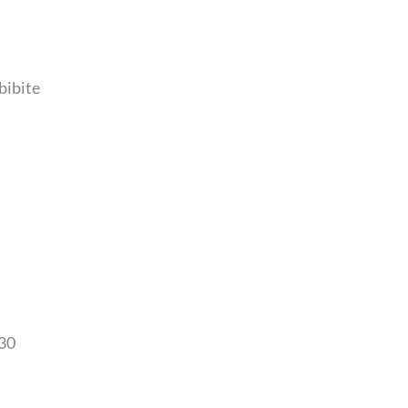
bibite
:30