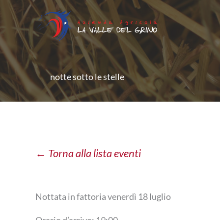
Vai
al
contenuto
notte sotto le stelle
← Torna alla lista eventi
Nottata in fattoria venerdì 18 luglio
Orario d’arrivo: 19:00