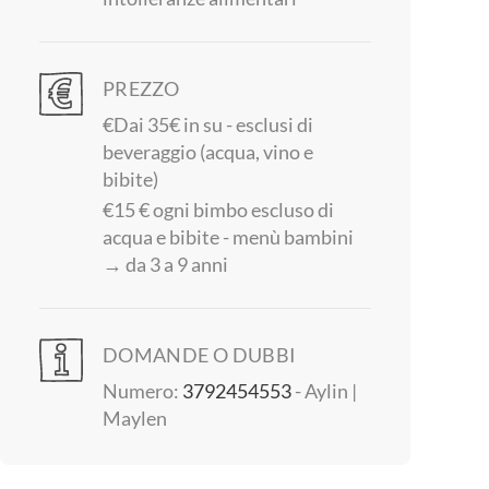
PREZZO
€Dai 35€ in su - esclusi di
beveraggio (acqua, vino e
bibite)
€15 € ogni bimbo escluso di
acqua e bibite - menù bambini
→ da 3 a 9 anni
DOMANDE O DUBBI
Numero:
3792454553
- Aylin |
Maylen