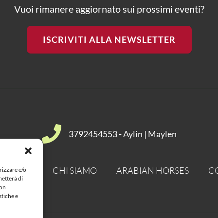
Vuoi rimanere aggiornato sui prossimi eventi?
ISCRIVITI ALLA NEWSLETTER
3792454553 - Aylin | Maylen
ACCIAMO
CHI SIAMO
ARABIAN HORSES
C
rizzare e/o
metterà di
Non
stiche e